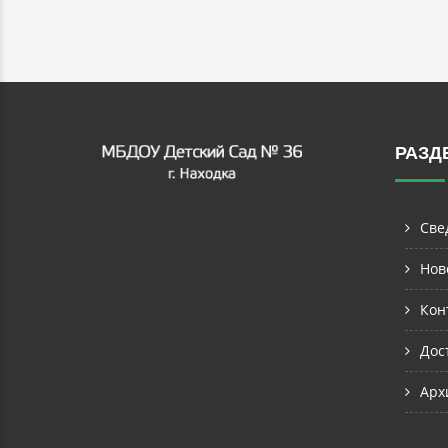
РАЗД
Све
Нов
Кон
Дос
Арх