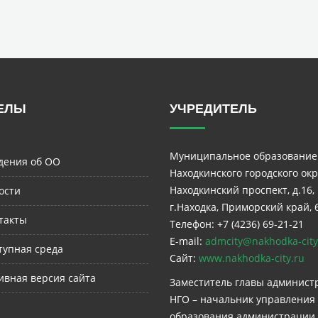
ЕЛЫ
УЧРЕДИТЕЛЬ
Муниципальное образование
дения об ОО
Находкинского городского окр
Находкинский проспект, д.16,
ости
г.Находка, Приморский край, 
такты
Телефон: +7 (4236) 69-21-21
E-mail:
admcity@nakhodka-city
тупная среда
Сайт:
www.nakhodka-city.ru
ивная версия сайта
Заместитель главы админист
НГО – начальник управления
образования администрации