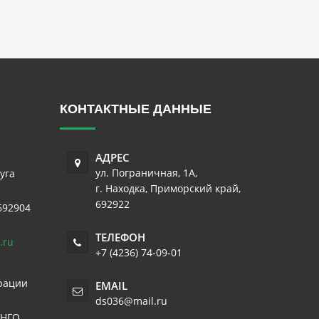
КОНТАКТНЫЕ ДАННЫЕ
АДРЕС
ул. Пограничная, 1А
,
уга
г. Находка
,
Приморский край
,
692922
692904
ТЕЛЕФОН
.ru
+7 (4236) 74-09-01
рации
EMAIL
ds036@mail.ru
 НГО